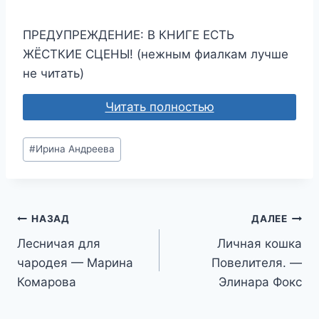
ПРЕДУПРЕЖДЕНИЕ: В КНИГЕ ЕСТЬ
ЖЁСТКИЕ СЦЕНЫ! (нежным фиалкам лучше
не читать)
Читать полностью
Метки
#
Ирина Андреева
записи:
Навигация
НАЗАД
ДАЛЕЕ
Лесничая для
Личная кошка
по
чародея — Марина
Повелителя. —
записям
Комарова
Элинара Фокс