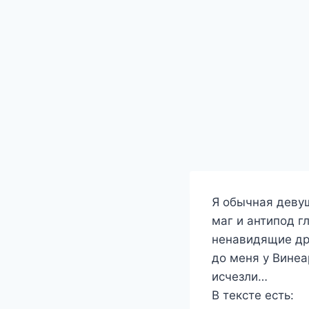
Я обычная девуш
маг и антипод г
ненавидящие дру
до меня у Винеа
исчезли…
В тексте есть: