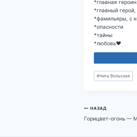
*главная героин
*главный герой
*фамильяры, с 
*опасности
*тайны
*любовь‍❤️‍
Метки
#
Нита Вольская
записи:
Навигация
НАЗАД
Горицвет-огонь — 
по
записям