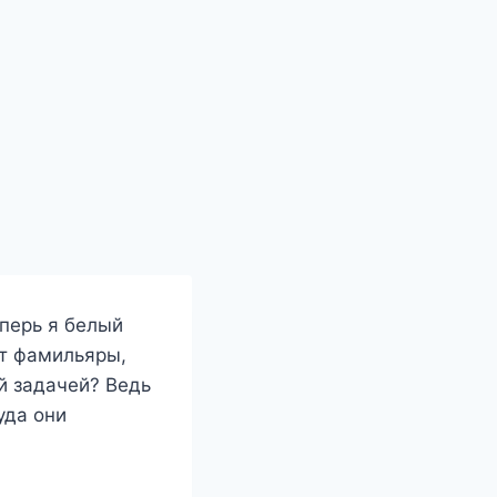
перь я белый
ют фамильяры,
й задачей? Ведь
уда они