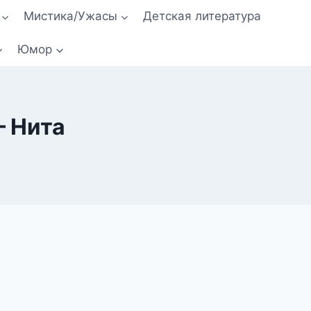
Мистика/Ужасы
Детская литература
Юмор
— Нита