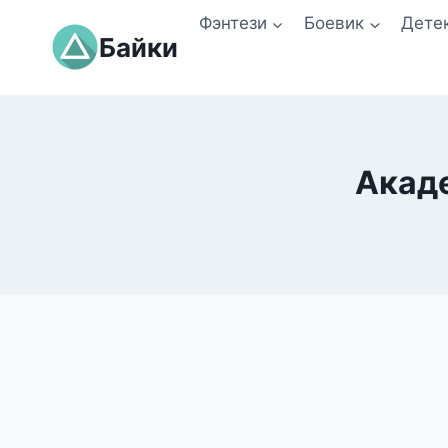
Перейти
Фэнтези
Боевик
Дете
к
Байки
содержимому
Акаде