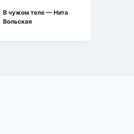
В чужом теле — Нита
Невест
Вольская
Нита В