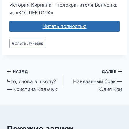
История Кирилла – телохранителя Волчонка
из «КОЛЛЕКТОРА».
Читать полностью
Метки
#
Ольга Лучезар
записи:
Навигация
НАЗАД
ДАЛЕЕ
Что, снова в школу?
Навязанный брак —
по
— Кристина Кальчук
Юлия Кои
записям
Похожие записи