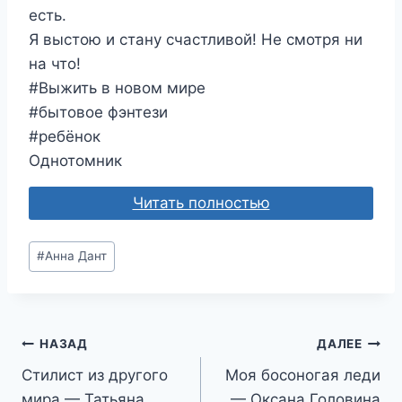
есть.
Я выстою и стану счастливой! Не смотря ни
на что!
#Выжить в новом мире
#бытовое фэнтези
#ребёнок
Однотомник
Читать полностью
Метки
#
Анна Дант
записи:
Навигация
НАЗАД
ДАЛЕЕ
Стилист из другого
Моя босоногая леди
по
мира — Татьяна
— Оксана Головина