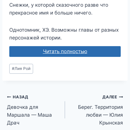
Снежки, у которой сказочного разве что
прекрасное имя и больше ничего.
Однотомник, ХЭ. Возможны главы от разных
персонажей истории.
Читать полностью
Метки
#
Лия Рой
записи:
Навигация
НАЗАД
ДАЛЕЕ
Девочка для
Берег. Территория
по
Маршала — Маша
любви — Юлия
записям
Драч
Крынская