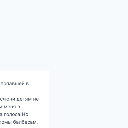
 попавшей в
 слюни детям не
ли меня в
а голоса!Но
пломы балбесам,