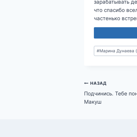
зарабатывать де
что спасибо все
частенько встр
Метки
#
Марина Дунаева (
записи:
Навигация
НАЗАД
Подчинись. Тебе по
по
Макуш
записям