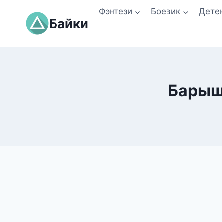
Перейти
Фэнтези
Боевик
Дете
к
Байки
содержимому
Барыш