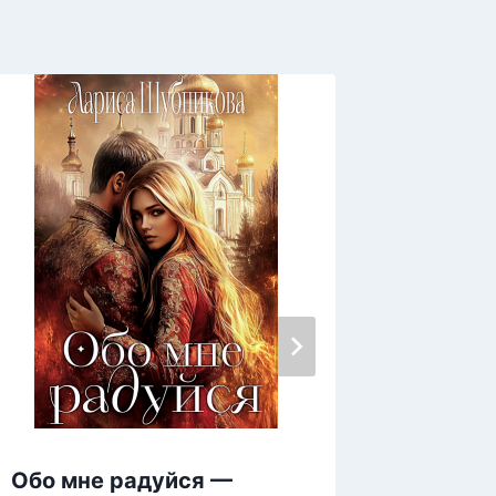
Обо мне радуйся —
Наезд