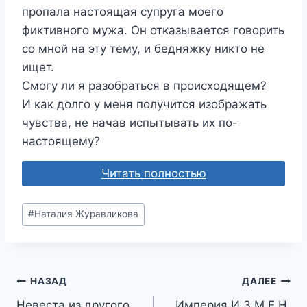
пропала настоящая супруга моего
фиктивного мужа. Он отказывается говорить
со мной на эту тему, и бедняжку никто не
ищет.
Смогу ли я разобраться в происходящем?
И как долго у меня получится изображать
чувства, не начав испытывать их по-
настоящему?
Читать полностью
Метки
#
Наталия Журавликова
записи:
Навигация
НАЗАД
ДАЛЕЕ
Невеста из другого
Империя И.З.М.Е.Н.