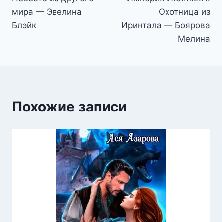
по
мира — Эвелина
Охотница из
записям
Блэйк
Иринтала — Боярова
Мелина
Похожие записи