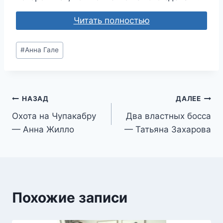
Читать полностью
Метки
#
Анна Гале
записи:
Навигация
НАЗАД
ДАЛЕЕ
Охота на Чупакабру
Два властных босса
по
— Анна Жилло
— Татьяна Захарова
записям
Похожие записи