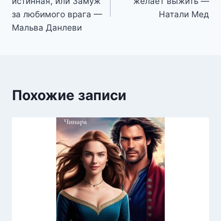
истинная, или Замуж
желает выжить —
записям
за любимого врага —
Натали Мед
Мальва Данлеви
Похожие записи