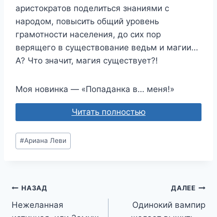
аристократов поделиться знаниями с
народом, повысить общий уровень
грамотности населения, до сих пор
верящего в существование ведьм и магии…
А? Что значит, магия существует?!
Моя новинка — «Попаданка в… меня!»
Читать полностью
Метки
#
Ариана Леви
записи:
Навигация
НАЗАД
ДАЛЕЕ
Нежеланная
Одинокий вампир
по