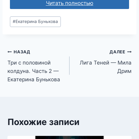
Читать полностью
Метки
#
Екатерина Бунькова
записи:
Навигация
НАЗАД
ДАЛЕЕ
Три с половиной
Лига Теней — Мила
по
колдуна. Часть 2 —
Дрим
записям
Екатерина Бунькова
Похожие записи