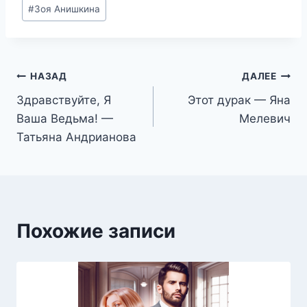
Метки
#
Зоя Анишкина
записи:
Навигация
НАЗАД
ДАЛЕЕ
Здравствуйте, Я
Этот дурак — Яна
по
Ваша Ведьма! —
Мелевич
записям
Татьяна Андрианова
Похожие записи