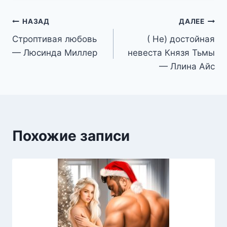
Навигация
НАЗАД
ДАЛЕЕ
Строптивая любовь
( Не) достойная
по
— Люсинда Миллер
невеста Князя Тьмы
записям
— Ллина Айс
Похожие записи