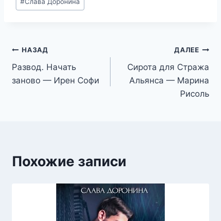
#
Слава Доронина
записи:
Навигация
НАЗАД
ДАЛЕЕ
Развод. Начать
Сирота для Стража
по
заново — Ирен Софи
Альянса — Марина
записям
Рисоль
Похожие записи