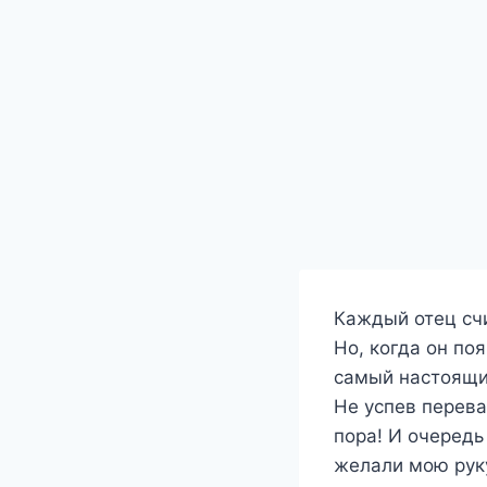
Каждый отец счи
Но, когда он по
самый настоящи
Не успев перева
пора! И очеред
желали мою руку