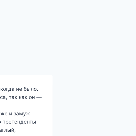
когда не было.
са, так как он —
уже и замуж
о претенденты
аглый,