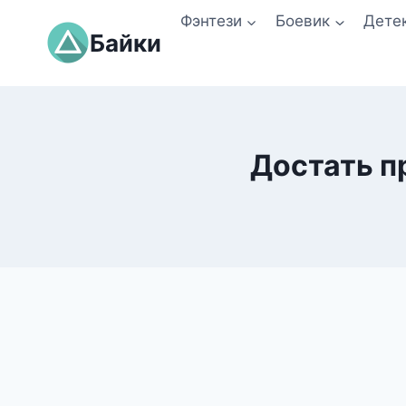
Перейти
Фэнтези
Боевик
Дете
к
Байки
содержимому
Достать п