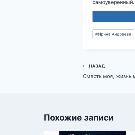
самоуверенный…
Метки
#
Ирина Андреева
записи:
Навигация
НАЗАД
Смерть моя, жизнь 
по
записям
Похожие записи