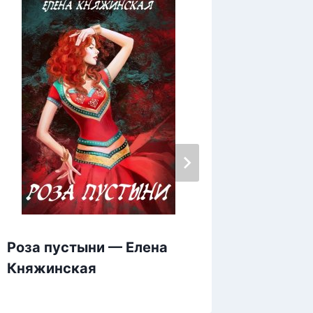
Роза пустыни — Елена
Темный
Княжинская
Карел