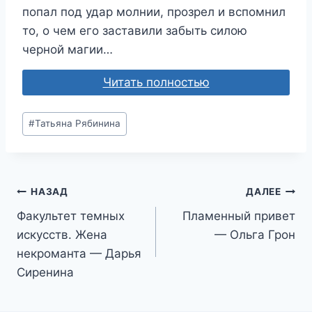
попал под удар молнии, прозрел и вспомнил
то, о чем его заставили забыть силою
черной магии…
Читать полностью
Метки
#
Татьяна Рябинина
записи:
Навигация
НАЗАД
ДАЛЕЕ
Факультет темных
Пламенный привет
по
искусств. Жена
— Ольга Грон
записям
некроманта — Дарья
Сиренина