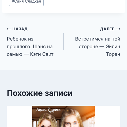
#
Саня Сладкая
записи:
Навигация
НАЗАД
ДАЛЕЕ
Ребенок из
Встретимся на той
по
прошлого. Шанс на
стороне — Эйлин
записям
семью — Кэти Свит
Торен
Похожие записи