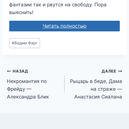
фантазии так и рвутся на свободу. Пора
выяснить!
Читать полностью
Метки
#
Вадим Фарг
записи:
Навигация
НАЗАД
ДАЛЕЕ
Некромантия по
Рыцарь в беде, Дама
по
Фрейду —
на страже —
записям
Александра Блик
Анастасия Сиалана