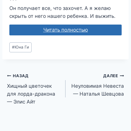
***
Он получает все, что захочет. А я желаю
скрыть от него нашего ребенка. И выжить.
Читать полностью
Метки
#
Юна Ги
записи:
Навигация
НАЗАД
ДАЛЕЕ
Хищный цветочек
Неуловимая Невеста
по
для лорда-дракона
— Наталья Шевцова
записям
— Элис Айт