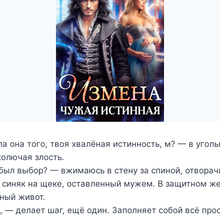
ла она того, твоя хвалёная истинность, м? — в угол
колючая злость.
был выбор? — вжимаюсь в стену за спиной, отворач
о синяк на щеке, оставленный мужем. В защитном ж
ный живот.
 — делает шаг, ещё один. Заполняет собой всё про