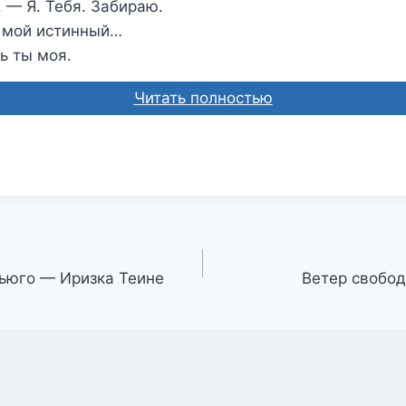
. — Я. Тебя. Забираю.
 мой истинный…
ь ты моя.
Читать полностью
ьюго — Иризка Теине
Ветер свобо