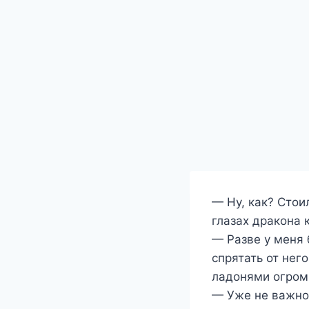
— Ну, как? Стои
глазах дракона 
— Разве у меня 
спрятать от нег
ладонями огром
— Уже не важно,