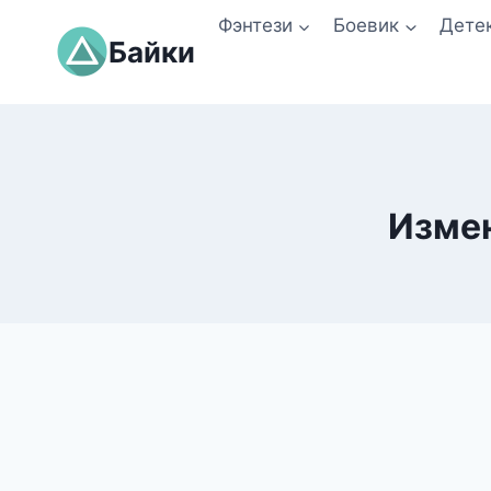
Перейти
Фэнтези
Боевик
Дете
к
Байки
содержимому
Измен