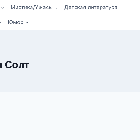
Мистика/Ужасы
Детская литература
Юмор
а Солт