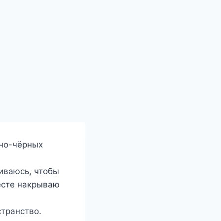
ьно-чёрных
иваюсь, чтобы
есте накрываю
странство.