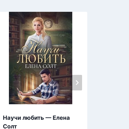
Научи любить — Елена
Пленни
Солт
дракон