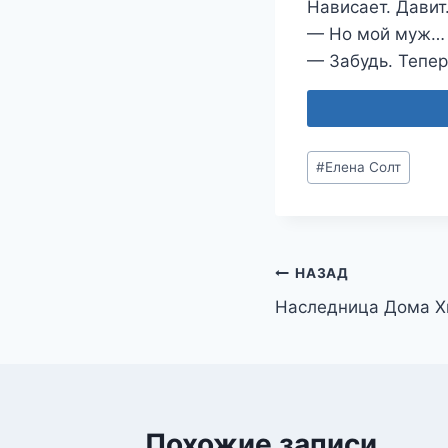
Нависает. Давит
— Но мой муж…
— Забудь. Тепер
Метки
#
Елена Солт
записи:
Навигация
НАЗАД
Наследница Дома Х
по
записям
Похожие записи