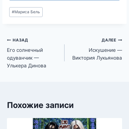
Метки
#
Мариса Бель
записи:
Навигация
НАЗАД
ДАЛЕЕ
Его солнечный
Искушение —
по
одуванчик —
Виктория Лукьянова
записям
Улькера Динова
Похожие записи