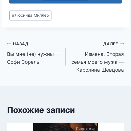
Метки
#
Люсинда Миллер
записи:
Навигация
НАЗАД
ДАЛЕЕ
Вы мне (не) нужны —
Измена. Вторая
по
Софи Сорель
семья моего мужа —
записям
Каролина Шевцова
Похожие записи