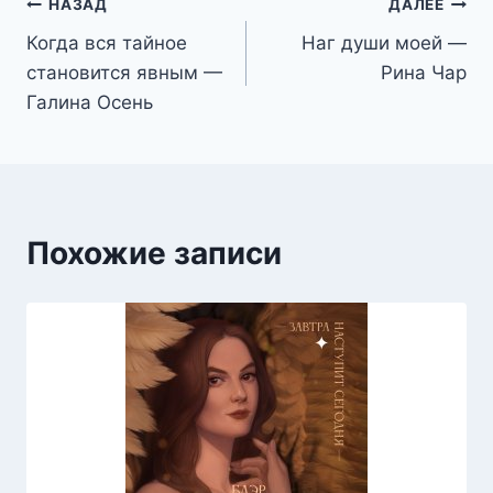
Навигация
НАЗАД
ДАЛЕЕ
Когда вся тайное
Наг души моей —
по
становится явным —
Рина Чар
записям
Галина Осень
Похожие записи