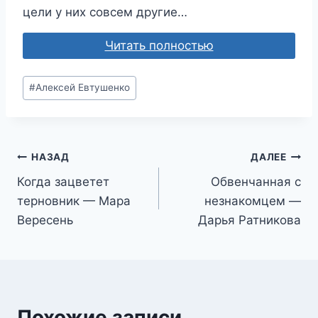
цели у них совсем другие…
Читать полностью
Метки
#
Алексей Евтушенко
записи:
Навигация
НАЗАД
ДАЛЕЕ
Когда зацветет
Обвенчанная с
по
терновник — Мара
незнакомцем —
записям
Вересень
Дарья Ратникова
Похожие записи