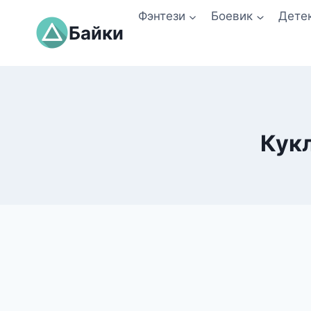
Перейти
Фэнтези
Боевик
Дете
к
Байки
содержимому
Кукл