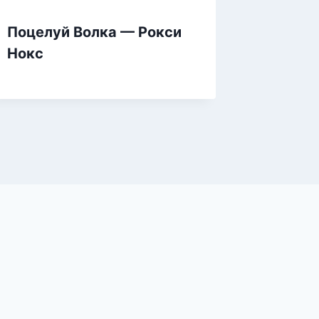
Поцелуй Волка — Рокси
Склад 
Нокс
Катери