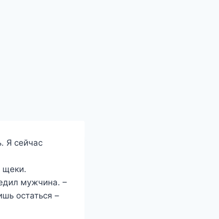
. Я сейчас
 щеки.
редил мужчина. –
ишь остаться –