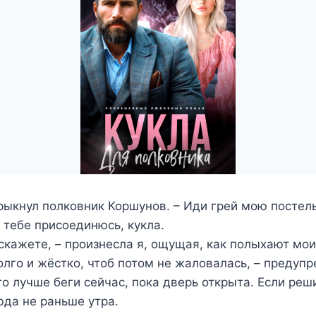
 рыкнул полковник Коршунов. – Иди грей мою постель
к тебе присоединюсь, кукла.
 скажете, – произнесла я, ощущая, как полыхают мои
олго и жёстко, чтоб потом не жаловалась, – предуп
 то лучше беги сейчас, пока дверь открыта. Если реш
да не раньше утра.