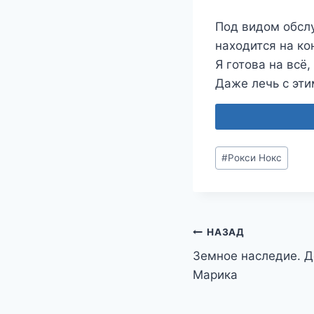
Под видом обслу
находится на ко
Я готова на всё
Даже лечь с эти
Метки
#
Рокси Нокс
записи:
Навигация
НАЗАД
Земное наследие. 
по
Марика
записям