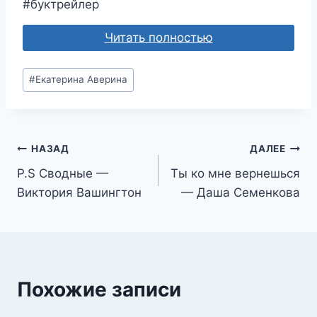
#буктрейлер
Читать полностью
Метки
#
Екатерина Аверина
записи:
Навигация
НАЗАД
ДАЛЕЕ
P.S Сводные —
Ты ко мне вернешься
по
Виктория Вашингтон
— Даша Семенкова
записям
Похожие записи