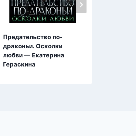
Предательство по-
Любовь
драконьи. Осколки
Полюби
любви — Екатерина
Напер
Гераскина