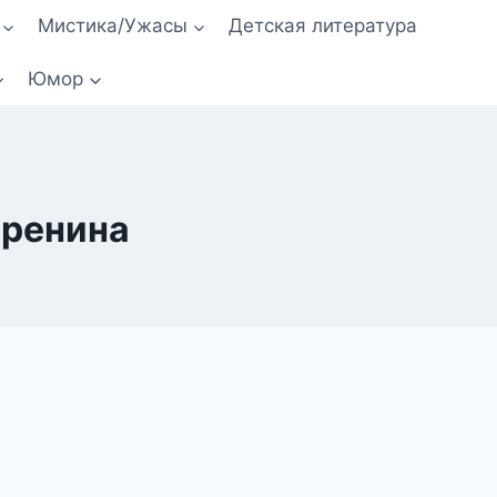
Мистика/Ужасы
Детская литература
Юмор
иренина