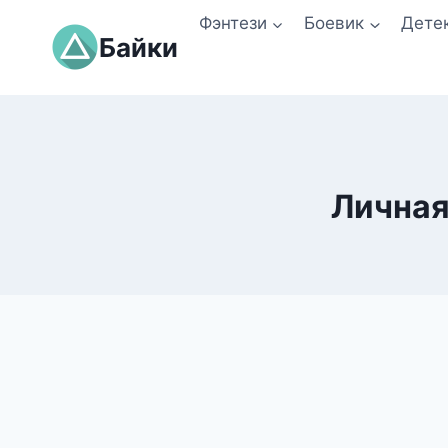
Перейти
Фэнтези
Боевик
Дете
к
Байки
содержимому
Личная