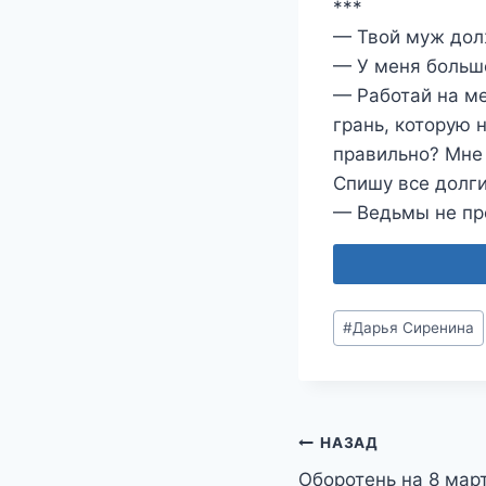
***
— Твой муж дол
— У меня больше
— Работай на м
грань, которую 
правильно? Мне
Спишу все долг
— Ведьмы не пр
Метки
#
Дарья Сиренина
записи:
Навигация
НАЗАД
Оборотень на 8 мар