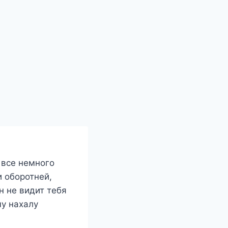
 все немного
и оборотней,
н не видит тебя
му нахалу