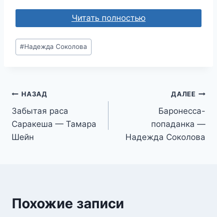
Читать полностью
Метки
#
Надежда Соколова
записи:
Навигация
НАЗАД
ДАЛЕЕ
Забытая раса
Баронесса-
по
Саракеша — Тамара
попаданка —
записям
Шейн
Надежда Соколова
Похожие записи