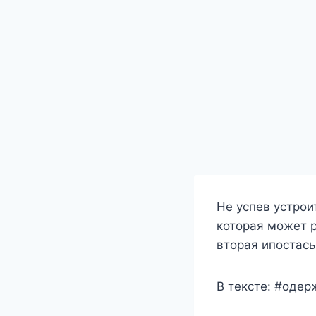
Не успев устрои
которая может р
вторая ипостась
В тексте: #оде