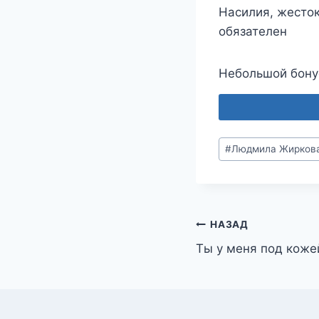
Насилия, жесток
обязателен
Небольшой бону
Метки
#
Людмила Жирков
записи:
Навигация
НАЗАД
Ты у меня под коже
по
записям