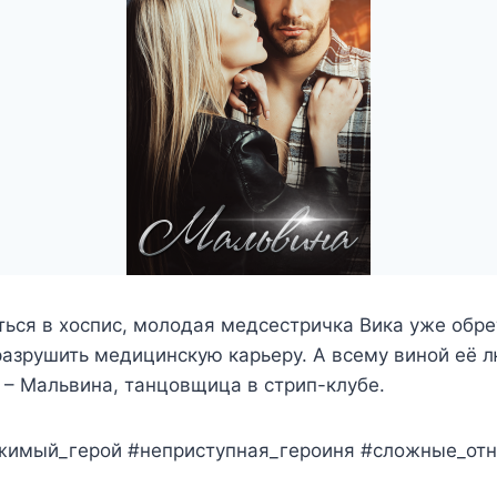
ться в хоспис, молодая медсестричка Вика уже обре
азрушить медицинскую карьеру. А всему виной её 
 – Мальвина, танцовщица в стрип-клубе.
ржимый_герой #неприступная_героиня #сложные_от