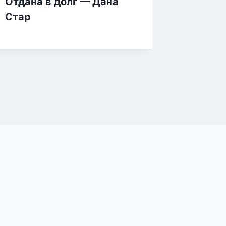
Отдана в долг — Дана
В пост
Стар
Саша 