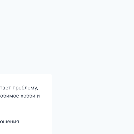
тает проблему,
любимое хобби и
ношения