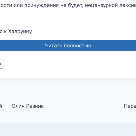
ости или принуждения не будет, нецензурной лексик
с к Хэлоуину
Читать полностью
а
й — Юлия Резник
Пер