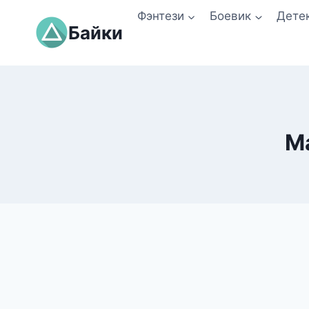
Перейти
Фэнтези
Боевик
Дете
к
Байки
содержимому
М