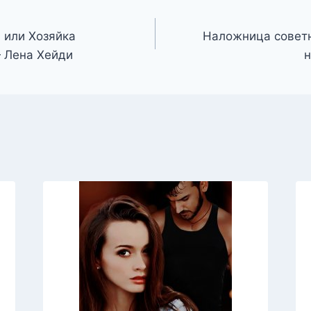
 или Хозяйка
Наложница советн
 Лена Хейди
н