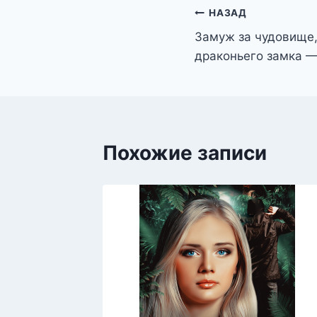
Навигация
НАЗАД
Замуж за чудовище,
по
драконьего замка —
записям
Похожие записи