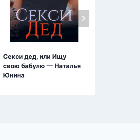
Секси дед, или Ищу
Зверь.
свою бабулю — Наталья
желан
Юнина