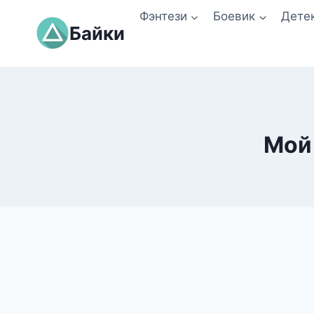
Перейти
Фэнтези
Боевик
Дете
к
Байки
содержимому
Мой