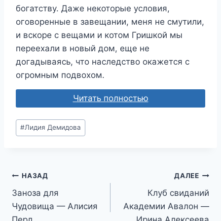
богатству. Даже некоторые условия,
оговоренные в завещании, меня не смутили,
и вскоре с вещами и котом Гришкой мы
переехали в новый дом, еще не
догадываясь, что наследство окажется с
огромным подвохом.
Читать полностью
Метки
#
Лидия Демидова
записи:
Навигация
НАЗАД
ДАЛЕЕ
Заноза для
Клуб свиданий
по
Чудовища — Алисия
Академии Авалон —
записям
Перл
Ирина Алексеева