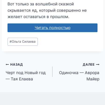
Вот только за волшебной сказкой
скрывается яд, который совершенно не
желает оставаться в прошлом.
Читать полностью
Метки
#
Ольга Силаева
записи:
Навигация
НАЗАД
ДАЛЕЕ
Черт под Новый год
Одиночка — Аврора
по
— Тая Елаева
Майер
записям