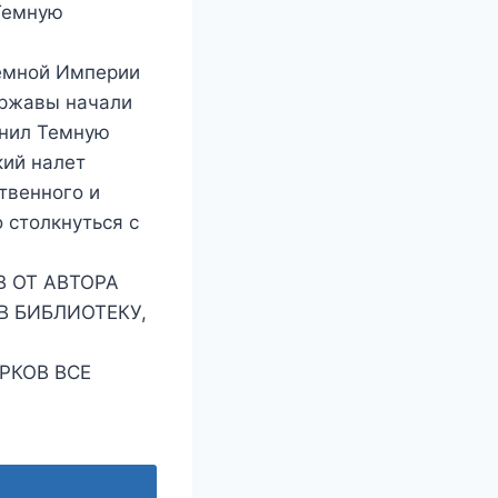
 Темную
Темной Империи
державы начали
енил Темную
кий налет
твенного и
 столкнуться с
 ОТ АВТОРА
В БИБЛИОТЕКУ,
РКОВ ВСЕ