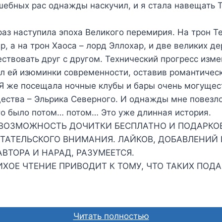
шебных рас однажды наскучил, и я стала навещать
 раз наступила эпоха Великого перемирия. На трон 
р, а на трон Хаоса – лорд Эллохар, и две великих 
ствовать друг с другом. Технический прогресс изм
л ей изюминки современности, оставив романтичес
 Я же посещала ночные клубы и бары очень могущес
ества – Эльрика Северного. И однажды мне повезло
то было потом… потом… Это уже длинная история.
 ВОЗМОЖНОСТЬ ДОЧИТКИ БЕСПЛАТНО И ПОДАРКОВ
ТАТЕЛЬСКОГО ВНИМАНИЯ. ЛАЙКОВ, ДОБАВЛЕНИЙ 
ВТОРА И НАРАД, РАЗУМЕЕТСЯ.
ХОЕ ЧТЕНИЕ ПРИВОДИТ К ТОМУ, ЧТО ТАКИХ ПОДА
Читать полностью