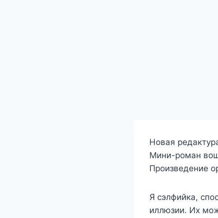
Новая редактур
Мини-роман вош
Произведение ор
Я сэлфийка, спо
иллюзии. Их мож