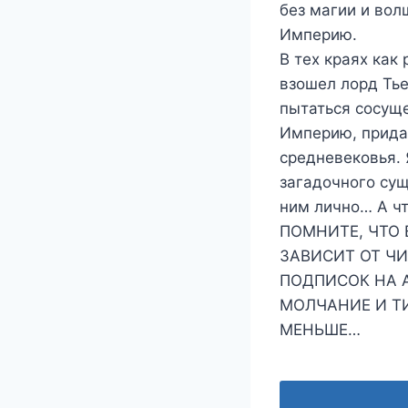
без магии и вол
Империю.
В тех краях как
взошел лорд Тье
пытаться сосуще
Империю, прида
средневековья.
загадочного сущ
ним лично… А ч
ПОМНИТЕ, ЧТО
ЗАВИСИТ ОТ ЧИ
ПОДПИСОК НА А
МОЛЧАНИЕ И ТИ
МЕНЬШЕ…