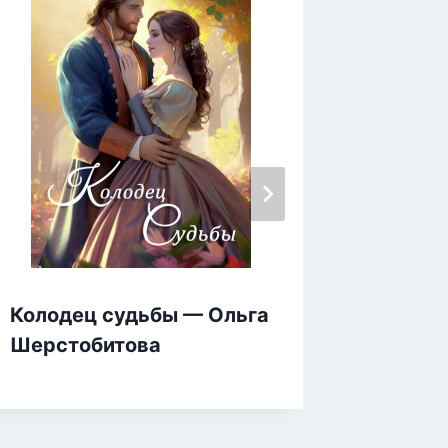
Колодец судьбы — Ольга
Рубино
Шерстобитова
скром
Морфо