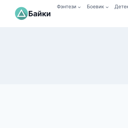
Перейти
Фэнтези
Боевик
Дете
к
Байки
содержимому