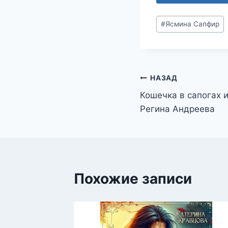
Метки
#
Ясмина Сапфир
записи:
Навигация
НАЗАД
Кошечка в сапогах 
по
Регина Андреева
записям
Похожие записи