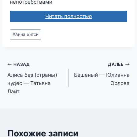
непотребствами
Читать полностью
Метки
#
Анна Бигси
записи:
Навигация
НАЗАД
ДАЛЕЕ
Алиса без (страны)
Бешеный — Юлианна
по
чудес — Татьяна
Орлова
записям
Лайт
Похожие записи