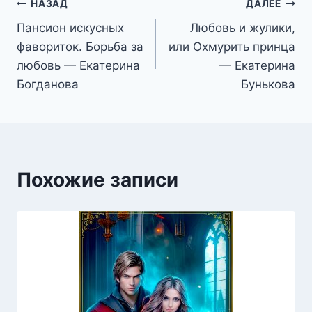
Навигация
НАЗАД
ДАЛЕЕ
Пансион искусных
Любовь и жулики,
по
фавориток. Борьба за
или Охмурить принца
записям
любовь — Екатерина
— Екатерина
Богданова
Бунькова
Похожие записи