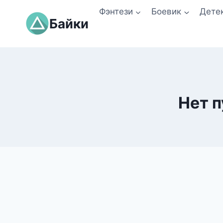
Перейти
Фэнтези
Боевик
Дете
к
Байки
содержимому
Нет п