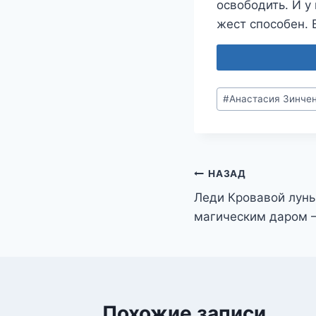
освободить. И у
жест способен. 
Метки
#
Анастасия Зинче
записи:
Навигация
НАЗАД
Леди Кровавой луны
по
магическим даром 
записям
Похожие записи