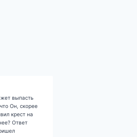
ожет выпасть
что Он, скорее
вил крест на
нее? Ответ
пришел