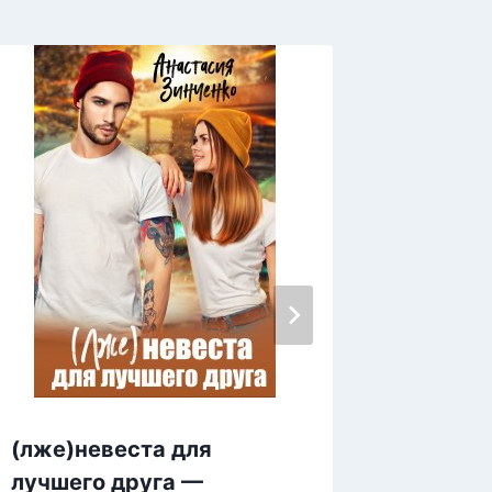
(лже)невеста для
Милли
лучшего друга —
прикр