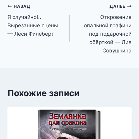
Навигация
НАЗАД
ДАЛЕЕ
Я случайно!..
Откровение
по
Вырезанные сцены
опальной графини
записям
— Леси Филеберт
под подарочной
обёрткой — Лия
Совушкина
Похожие записи