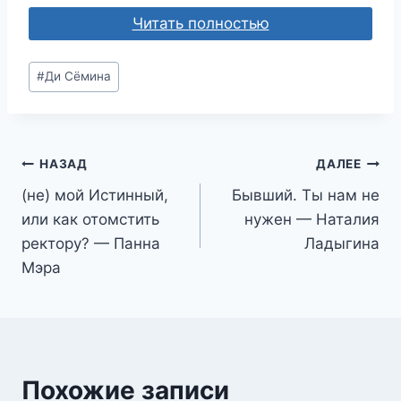
Читать полностью
Метки
#
Ди Сёмина
записи:
Навигация
НАЗАД
ДАЛЕЕ
(не) мой Истинный,
Бывший. Ты нам не
по
или как отомстить
нужен — Наталия
записям
ректору? — Панна
Ладыгина
Мэра
Похожие записи