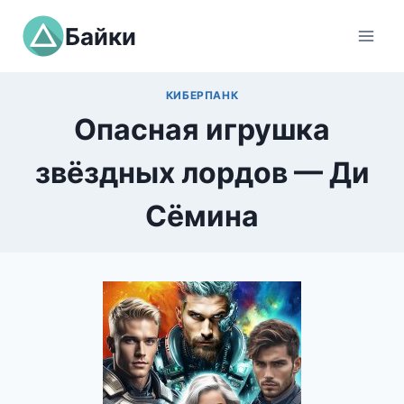
Перейти
Байки
к
содержимому
КИБЕРПАНК
Опасная игрушка
звёздных лордов — Ди
Сёмина