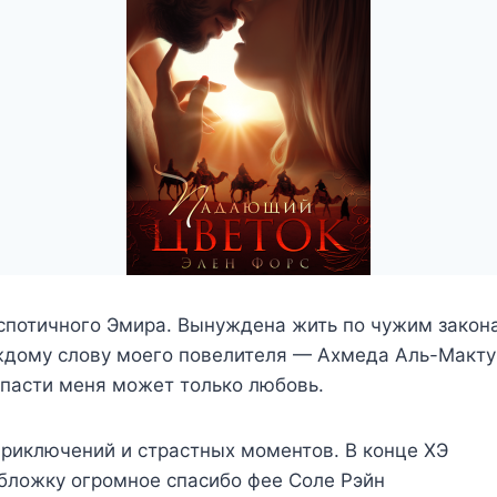
спотичного Эмира. Вынуждена жить по чужим закон
ждому слову моего повелителя — Ахмеда Аль-Макту
спасти меня может только любовь.
приключений и страстных моментов. В конце ХЭ
бложку огромное спасибо фее Соле Рэйн