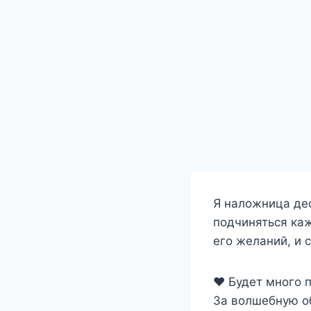
Я наложница де
подчиняться ка
его желаний, и 
❤️ Будет много 
За волшебную о