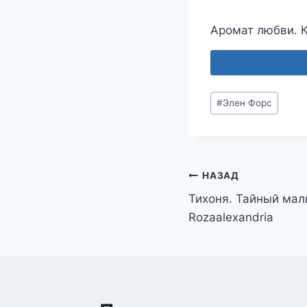
Аромат любви. К
Метки
#
Элен Форс
записи:
Навигация
НАЗАД
Тихоня. Тайный мал
по
Rozaalexandria
записям