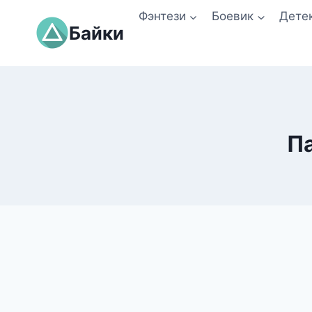
Перейти
Фэнтези
Боевик
Дете
к
Байки
содержимому
П