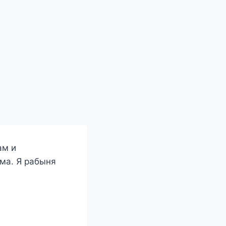
ам и
ма. Я рабыня