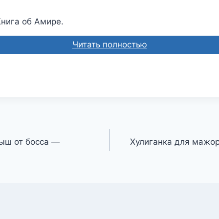
нига об Амире.
Читать полностью
ыш от босса —
Хулиганка для мажо