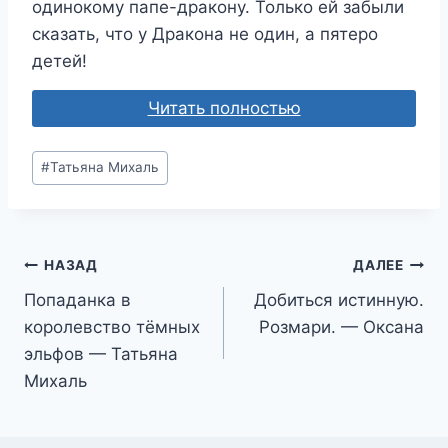
одинокому папе-дракону. Только ей забыли
сказать, что у Дракона не один, а пятеро
детей!
Читать полностью
Метки
#
Татьяна Михаль
записи:
Навигация
НАЗАД
ДАЛЕЕ
Попаданка в
Добиться истинную.
по
королевство тёмных
Розмари. — Оксана
записям
эльфов — Татьяна
Михаль