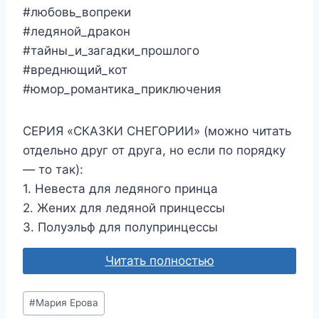
#любовь_вопреки
#ледяной_дракон
#тайны_и_загадки_прошлого
#вреднющий_кот
#юмор_романтика_приключения
СЕРИЯ «СКАЗКИ СНЕГОРИИ» (можно читать
отдельно друг от друга, но если по порядку
— то так):
1. Невеста для ледяного принца
2. Жених для ледяной принцессы
3. Полуэльф для полупринцессы
Читать полностью
Метки
#
Мария Ерова
записи: