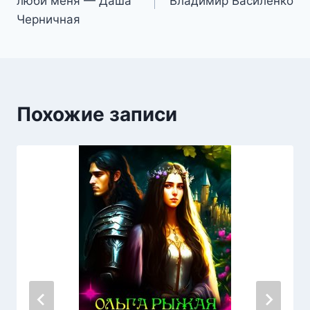
люби меня — Даша
Владимир Василенко
записям
Черничная
Похожие записи