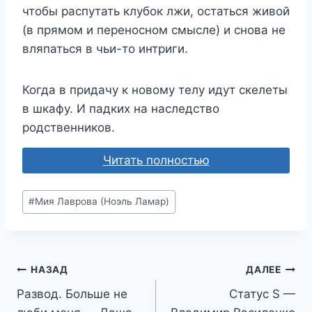
чтобы распутать клубок лжи, остаться живой
(в прямом и переносном смысле) и снова не
вляпаться в чьи-то интриги.
Когда в придачу к новому телу идут скелеты
в шкафу. И падких на наследство
родственников.
Читать полностью
Метки
#
Мия Лаврова (Ноэль Ламар)
записи:
Навигация
НАЗАД
ДАЛЕЕ
Развод. Больше не
Статус S —
по