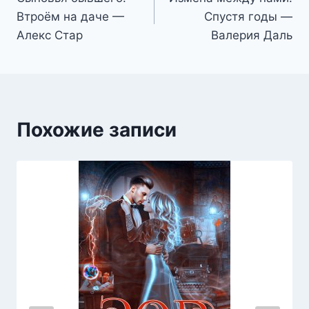
по
Втроём на даче —
Спустя годы —
записям
Алекс Стар
Валерия Даль
Похожие записи