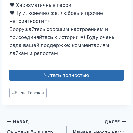
❤️ Харизматичные герои
‍❤️‍Ну и, конечно же, любовь и прочие
неприятности=)
Вооружайтесь хорошим настроением и
присоединяйтесь к истории =) Буду очень
рада вашей поддержке: комментариям,
лайкам и репостам
Читать полностью
Метки
#
Елена Горская
записи:
Навигация
НАЗАД
ДАЛЕЕ
Сыновья бывшего.
Измена между нами.