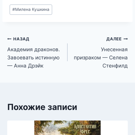
Метки
#
Милена Кушкина
записи:
Навигация
НАЗАД
ДАЛЕЕ
Академия драконов.
Унесенная
по
Завоевать истинную
призраком — Селена
записям
— Анна Дрэйк
Стенфилд
Похожие записи