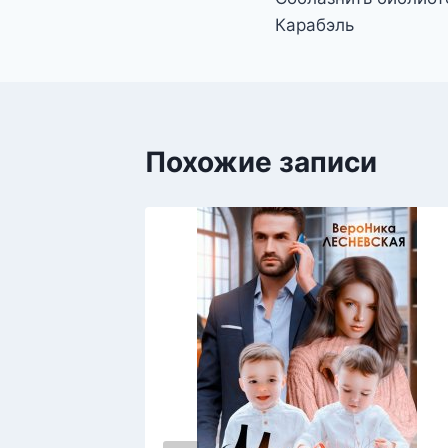
по
Карабэль
записям
Похожие записи