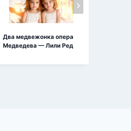
Два медвежонка опера
Не пар
Медведева — Лили Ред