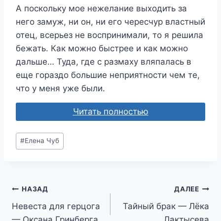
А поскольку мое нежелание выходить за
него замуж, ни он, ни его чересчур властный
отец, всерьез не воспринимали, то я решила
бежать. Как можно быстрее и как можно
дальше… Туда, где с размаху вляпалась в
еще гораздо большие неприятности чем те,
что у меня уже были.
Читать полностью
Метки
#
Елена Чуб
записи:
Навигация
НАЗАД
ДАЛЕЕ
Невеста для герцога
Тайный брак — Лёка
по
— Оксана Гринберга
Лактысева