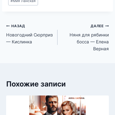
#
Мия Ланская
записи:
Навигация
НАЗАД
ДАЛЕЕ
Новогодний Сюрприз
Няня для рябинки
по
— Кислинка
босса — Елена
записям
Верная
Похожие записи