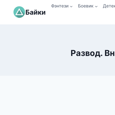
Перейти
Фэнтези
Боевик
Дете
к
Байки
содержимому
Развод. В