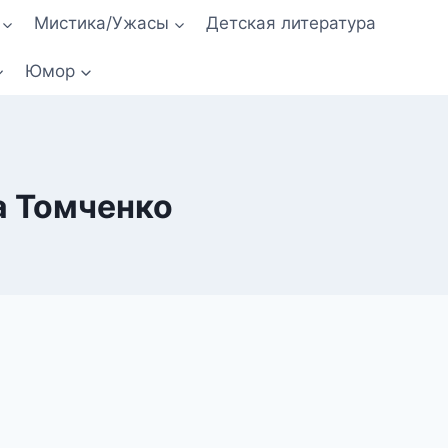
Мистика/Ужасы
Детская литература
Юмор
а Томченко