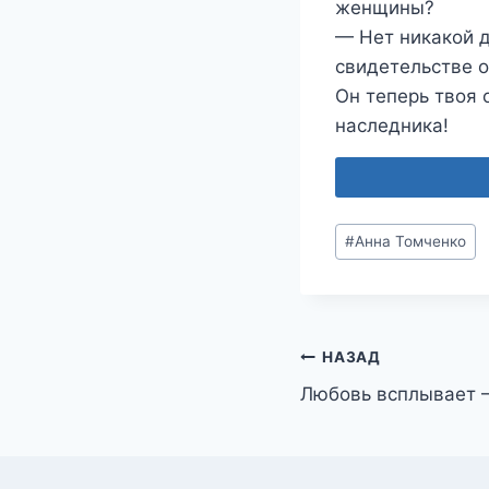
женщины?
— Нет никакой д
свидетельстве о
Он теперь твоя 
наследника!
Метки
#
Анна Томченко
записи:
Навигация
НАЗАД
Любовь всплывает 
по
записям