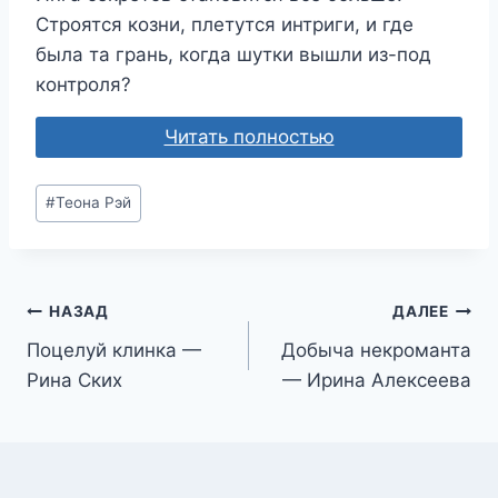
Строятся козни, плетутся интриги, и где
была та грань, когда шутки вышли из-под
контроля?
Читать полностью
Метки
#
Теона Рэй
записи:
Навигация
НАЗАД
ДАЛЕЕ
Поцелуй клинка —
Добыча некроманта
по
Рина Ских
— Ирина Алексеева
записям