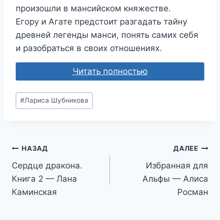
произошли в мансийском княжестве.
Егору и Агате предстоит разгадать тайну
древней легенды манси, понять самих себя
и разобраться в своих отношениях.
Читать полностью
Метки
#
Лариса Шубникова
записи:
Навигация
НАЗАД
ДАЛЕЕ
Сердце дракона.
Избранная для
по
Книга 2 — Лана
Альфы — Алиса
записям
Каминская
Росман