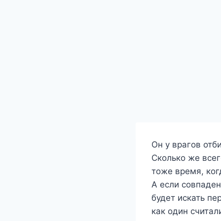
Он у врагов отб
Сколько же всег
тоже время, ког
А если совпаден
будет искать пер
как один считал