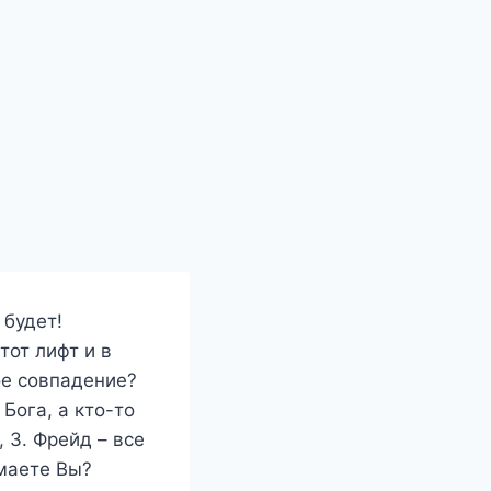
 будет!
тот лифт и в
ое совпадение?
Бога, а кто-то
, З. Фрейд – все
умаете Вы?