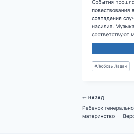
События прошло
повествования 
совпадения слу
насилия. Музык
соответствуют 
Метки
#
Любовь Ладан
записи:
Навигация
НАЗАД
Ребенок генерально
по
материнство — Вер
записям