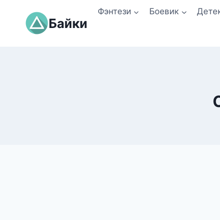
Перейти
Фэнтези
Боевик
Дете
к
Байки
содержимому